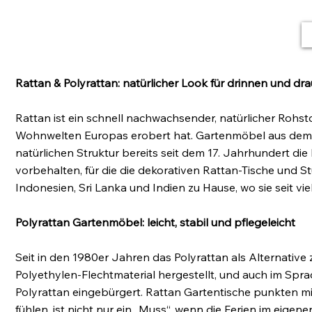
Rattan & Polyrattan: natürlicher Look für drinnen und dr
Rattan ist ein schnell nachwachsender, natürlicher Rohst
Wohnwelten Europas erobert hat. Gartenmöbel aus dem H
natürlichen Struktur bereits seit dem 17. Jahrhundert d
vorbehalten, für die die dekorativen Rattan-Tische und S
Indonesien, Sri Lanka und Indien zu Hause, wo sie seit 
Polyrattan Gartenmöbel: leicht, stabil und pflegeleicht
Seit in den 1980er Jahren das Polyrattan als Alternative
Polyethylen-Flechtmaterial hergestellt, und auch im Sp
Polyrattan eingebürgert. Rattan Gartentische punkten mit
fühlen, ist nicht nur ein „Muss“, wenn die Ferien im eig