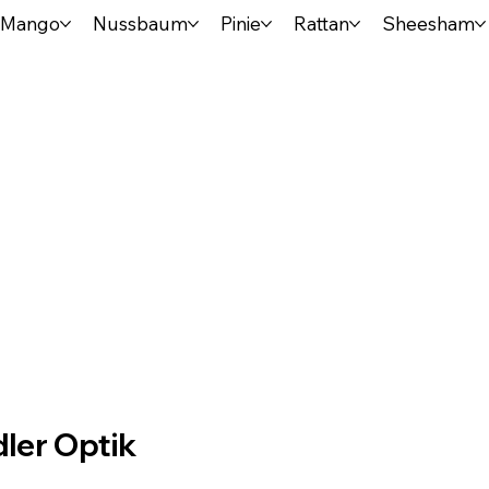
Mango
Nussbaum
Pinie
Rattan
Sheesham
dler Optik