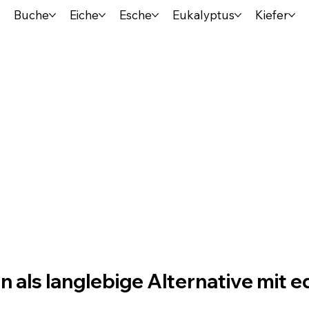
Buche
Eiche
Esche
Eukalyptus
Kiefer
an Gartentische –
st & elegant
n als langlebige Alternative mit e