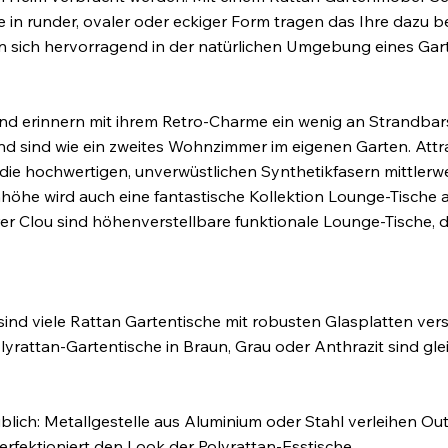
 in runder, ovaler oder eckiger Form tragen das Ihre dazu b
en sich hervorragend in der natürlichen Umgebung eines Ga
en und erinnern mit ihrem Retro-Charme ein wenig an Strand
 sind wie ein zweites Wohnzimmer im eigenen Garten. Attr
ie hochwertigen, unverwüstlichen Synthetikfasern mittlerwei
hhöhe wird auch eine fantastische Kollektion Lounge-Tische
 Clou sind höhenverstellbare funktionale Lounge-Tische, die
sind viele Rattan Gartentische mit robusten Glasplatten vers
lyrattan-Gartentische in Braun, Grau oder Anthrazit sind gl
lich: Metallgestelle aus Aluminium oder Stahl verleihen Outd
rfektioniert den Look der Polyrattan-Esstische.