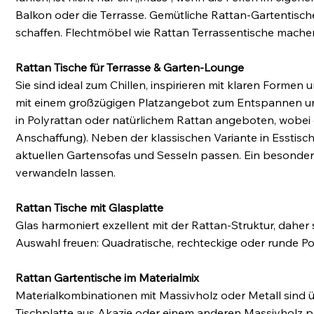
Balkon oder die Terrasse. Gemütliche Rattan-Gartentische
schaffen. Flechtmöbel wie Rattan Terrassentische mach
Rattan Tische für Terrasse & Garten-Lounge
Sie sind ideal zum Chillen, inspirieren mit klaren Form
mit einem großzügigen Platzangebot zum Entspannen und
in Polyrattan oder natürlichem Rattan angeboten, wobei d
Anschaffung). Neben der klassischen Variante in Esstisc
aktuellen Gartensofas und Sesseln passen. Ein besonderer
verwandeln lassen.
Rattan Tische mit Glasplatte
Glas harmoniert exzellent mit der Rattan-Struktur, daher 
Auswahl freuen: Quadratische, rechteckige oder runde Po
Rattan Gartentische im Materialmix
Materialkombinationen mit Massivholz oder Metall sind üb
Tischplatte aus Akazie oder einem anderen Massivholz pe