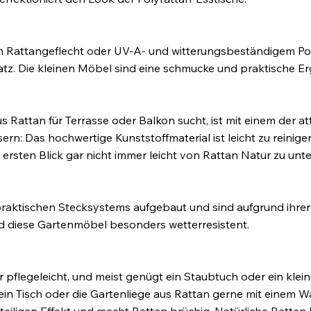
em Rattangeflecht oder UV-A- und witterungsbeständigem Poly
latz. Die kleinen Möbel sind eine schmucke und praktische E
 Rattan für Terrasse oder Balkon sucht, ist mit einem der a
asern: Das hochwertige Kunststoffmaterial ist leicht zu reini
 ersten Blick gar nicht immer leicht von Rattan Natur zu unt
 praktischen Stecksystems aufgebaut und sind aufgrund ihre
nd diese Gartenmöbel besonders wetterresistent.
flegeleicht, und meist genügt ein Staubtuch oder ein klein
 ein Tisch oder die Gartenliege aus Rattan gerne mit einem W
enteiligen Effekt und macht Rattan brüchig. Natürliche Ratta