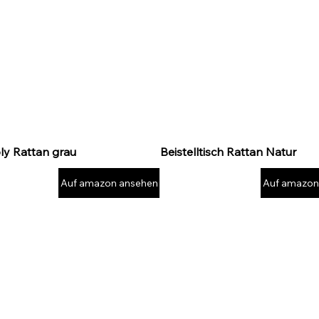
oly Rattan grau
Beistelltisch Rattan Natur
Auf amazon ansehen
Auf amazon