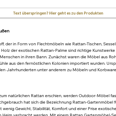
Text überspringen? Hier geht es zu den Produkten
außen
off, der in Form von Flechtmöbeln wie Rattan-Tischen, Sesse
olz der exotischen Rattan-Palme sind richtige Kunstwerke
ie Menschen in ihren Bann. Zunächst waren die Möbel aus R
tühle aus den fernöstlichen Kolonien importiert wurden. Ursp
vielen Jahrhunderten unter anderem zu Möbeln und Korbware
 zum natürlichen Rattan erschien, werden Outdoor-Möbel fast
rachgebrauch hat sich die Bezeichnung Rattan-Gartenmöbel f
 wenig Gewicht, Stabilität, Komfort und einer Prise exotisch
enen Heim verbracht werden. Mit einem Rattan Gartenmöbel-Se