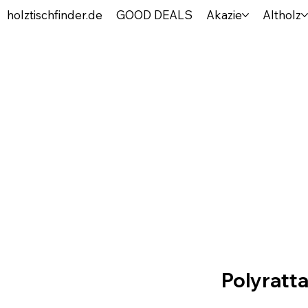
holztischfinder.de
GOOD DEALS
Akazie
Altholz
Ratt
robu
Polyratta