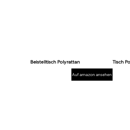
Beistelltisch Polyrattan
Tisch P
Auf amazon ansehen