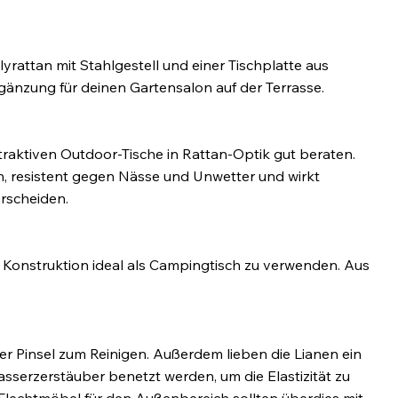
rattan mit Stahlgestell und einer Tischplatte aus
rgänzung für deinen Gartensalon auf der Terrasse.
ttraktiven Outdoor-Tische in Rattan-Optik gut beraten.
gen, resistent gegen Nässe und Unwetter und wirkt
erscheiden.
r Konstruktion ideal als Campingtisch zu verwenden. Aus
er Pinsel zum Reinigen. Außerdem lieben die Lianen ein
asserzerstäuber benetzt werden, um die Elastizität zu
n Flechtmöbel für den Außenbereich sollten überdies mit